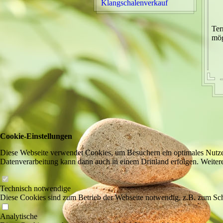
Klangschalenverkauf
Ter
mög
Cookie-Einstellungen
Diese Webseite verwendet Cookies, um Besuchern ein optimales Nutzerer
Datenverarbeitung kann dann auch in einem Drittland erfolgen. Weiter
Technisch notwendige
Diese Cookies sind zum Betrieb der Webseite notwendig, z.B. zum Sch
Analytische