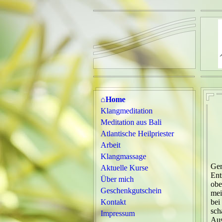
⌂Home
Klangmeditation
Meditation aus Bali
Atlantische Heilpriester
Arbeit
"E
Klangmassage
Ger
Aktuelle Kurse
Ent
Über mich
obe
Geschenkgutschein
mei
Kontakt
bei
sch
Impressum
Aus