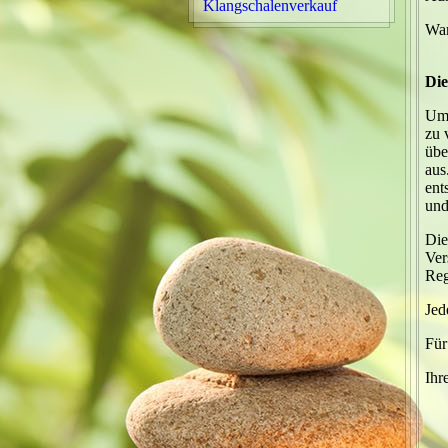
Klangschalenverkauf
War
Die
Um 
zu 
übe
aus
ent
und
Die
Ver
Reg
Jed
Für
Ihr