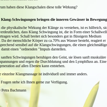
um haben diese Klangschalen diese tolle Wirkung?
 Klang-Schwingungen bringen die inneren Gewässer in Bewegung
die physikalische Wirkung der Klänge zu verstehen, ist es hilfreich, si
verdeutlichen, dass Klang Schwingung ist, die in Form einer Schallwell
rtragen wird. Schall breitet sich besonders gut in flüssigem Medium
. Da der menschliche Körper zu ca.70% aus Wasser besteht, reagiert er
sprechend sensibel auf die Klangschwingungen, die einen gleichmäßig
 damit einen "ordnenden "Impuls darstellen.
 sanften Schwingungen beruhigen den Geist, sie lösen sanft muskuläre
spannungen und regen die Durchblutung und den Lymphfluss an. Eine
eneration auf allen Ebenen kann entstehen.
e einzelne Klangmassage ist individuell und immer anders.
 Fragen stehe ich Ihnen gerne zur Verfügung.
e Petra Bachmann