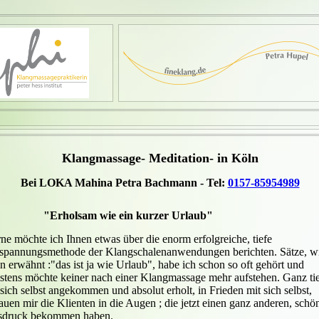
Klangmassage- Meditation- in Köln
Bei LOKA Mahina Petra Bachmann - Tel:
0157-85954989
rholsam wie ein kurzer Urlaub"
ne möchte ich Ihnen etwas über die enorm erfolgreiche, tiefe
spannungsmethode der Klangschalenanwendungen berichten. Sätze, w
n erwähnt :"das ist ja wie Urlaub", habe ich schon so oft gehört und
stens möchte keiner nach einer Klangmassage mehr aufstehen. Ganz tie
 sich selbst angekommen und absolut erholt, in Frieden mit sich selbst,
auen mir die Klienten in die Augen ; die jetzt einen ganz anderen, schö
druck bekommen haben.